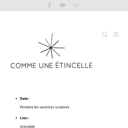
Passer
Facebook
YouTube
Email
au
contenu
Date :
Pendant les vacances scolaires
Lieu :
Grenoble